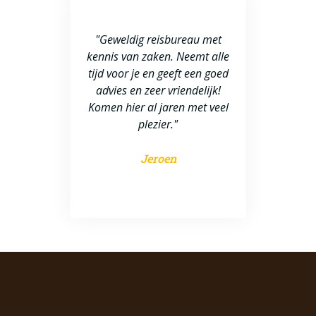
t van onze ruwe
"Geweldig reisbureau met
"Uitstekende se
ensen een mooie
kennis van zaken. Neemt alle
bedankt voor al
or Nieuw Zeeland
tijd voor je en geeft een goed
super vakantie
ij hebben mooie
advies en zeer vriendelijk!
gehad
zocht en konden
Komen hier al jaren met veel
n fijne hotels of
plezier."
Em
 erg tevreden."
Jeroen
ophie