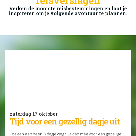
reisverslagen
ervaringen en beleving die je reis
Verken de mooiste reisbestemmingen en laat je
inspireren om je volgende avontuur te plannen.
onvergetelijk maken.
Kom langs!
zaterdag 17 oktober
Tijd voor een gezellig dagje uit
Toe aan een heerlijk dagje weg? Ga dan mee voor een gezellige ...