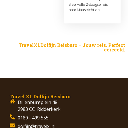
sfeervolle 2-daagse reis
naar Maastricht en ...
TravelXLDolfijn Reisburo – Jouw reis. Perfect
geregeld.
Travel XL Dolfijn Reisburo
Dillenburgplein 48
2983 CC Ridderkerk
0180 - 499 555
dolfijn@travelxl.nl