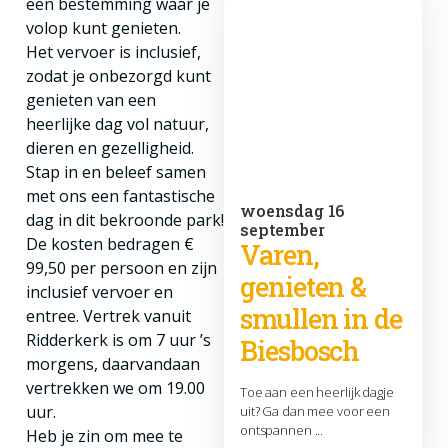
een bestemming waar je
volop kunt genieten.
Het vervoer is inclusief,
zodat je onbezorgd kunt
genieten van een
heerlijke dag vol natuur,
dieren en gezelligheid.
Stap in en beleef samen
met ons een fantastische
woensdag 16
dag in dit bekroonde park!
september
De kosten bedragen €
Varen,
99,50 per persoon en zijn
genieten &
inclusief vervoer en
smullen in de
entree. Vertrek vanuit
Ridderkerk is om 7 uur ’s
Biesbosch
morgens, daarvandaan
vertrekken we om 19.00
Toe aan een heerlijk dagje
uur.
uit? Ga dan mee voor een
ontspannen ...
Heb je zin om mee te