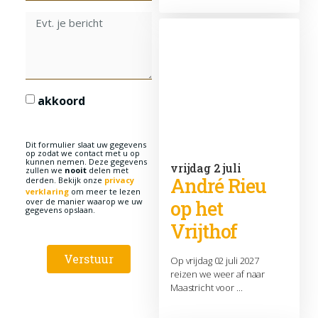
akkoord
Dit formulier slaat uw gegevens
op zodat we contact met u op
kunnen nemen. Deze gegevens
vrijdag 2 juli
zullen we
nooit
delen met
André Rieu
derden. Bekijk onze
privacy
verklaring
om meer te lezen
op het
over de manier waarop we uw
gegevens opslaan.
Vrijthof
Verstuur
Op vrijdag 02 juli 2027
reizen we weer af naar
Maastricht voor ...