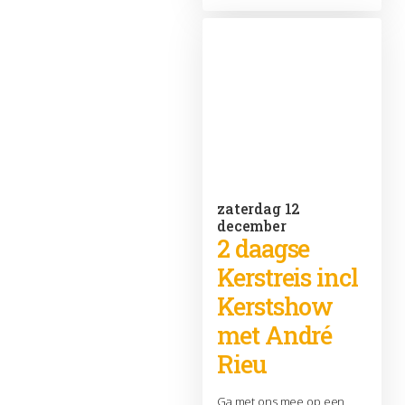
zaterdag 12
december
2 daagse
Kerstreis incl
Kerstshow
met André
Rieu
Ga met ons mee op een