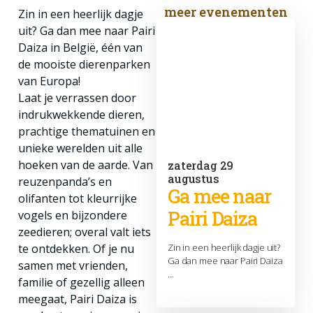
meer evenementen
Zin in een heerlijk dagje
uit? Ga dan mee naar Pairi
Daiza in België, één van
de mooiste dierenparken
van Europa!
Laat je verrassen door
indrukwekkende dieren,
prachtige thematuinen en
unieke werelden uit alle
hoeken van de aarde. Van
zaterdag 29
augustus
reuzenpanda’s en
Ga mee naar
olifanten tot kleurrijke
Pairi Daiza
vogels en bijzondere
zeedieren; overal valt iets
te ontdekken. Of je nu
Zin in een heerlijk dagje uit?
Ga dan mee naar Pairi Daiza
samen met vrienden,
...
familie of gezellig alleen
meegaat, Pairi Daiza is